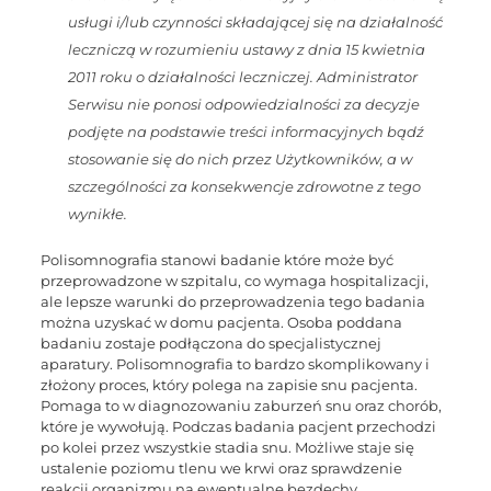
usługi i/lub czynności składającej się na działalność
leczniczą w rozumieniu ustawy z dnia 15 kwietnia
2011 roku o działalności leczniczej. Administrator
Serwisu nie ponosi odpowiedzialności za decyzje
podjęte na podstawie treści informacyjnych bądź
stosowanie się do nich przez Użytkowników, a w
szczególności za konsekwencje zdrowotne z tego
wynikłe.
Polisomnografia stanowi badanie które może być
przeprowadzone w szpitalu, co wymaga hospitalizacji,
ale lepsze warunki do przeprowadzenia tego badania
można uzyskać w domu pacjenta. Osoba poddana
badaniu zostaje podłączona do specjalistycznej
aparatury. Polisomnografia to bardzo skomplikowany i
złożony proces, który polega na zapisie snu pacjenta.
Pomaga to w diagnozowaniu zaburzeń snu oraz chorób,
które je wywołują. Podczas badania pacjent przechodzi
po kolei przez wszystkie stadia snu. Możliwe staje się
ustalenie poziomu tlenu we krwi oraz sprawdzenie
reakcji organizmu na ewentualne bezdechy.