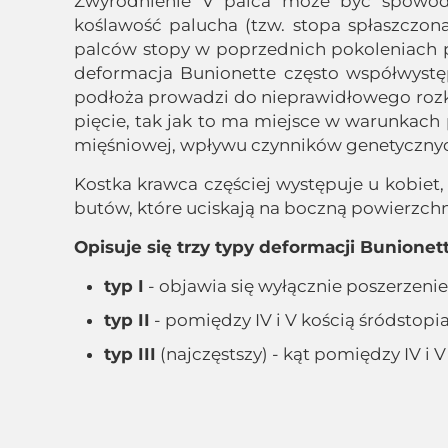
Zwyrodnienie V palca może być spowodo
koślawość palucha (tzw. stopa spłaszczo
palców stopy w poprzednich pokoleniach 
deformacja Bunionette często współwystęp
podłoża prowadzi do nieprawidłowego rozkład
pięcie, tak jak to ma miejsce w warunkach 
mięśniowej, wpływu czynników genetycznyc
Kostka krawca częściej występuje u kobiet,
butów, które uciskają na boczną powierzchn
Opisuje się trzy typy deformacji Bunionett
typ I
- objawia się wyłącznie poszerzeni
typ II
- pomiędzy IV i V kością śródstopi
typ III
(najczęstszy) - kąt pomiędzy IV i 