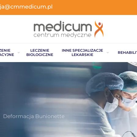
acja@cmmedicum.pl
ZENIE
LECZENIE
INNE SPECJALIZACJE
REHABILI
ACYJNE
BIOLOGICZNE
LEKARSKIE
Deformacja Bunionette