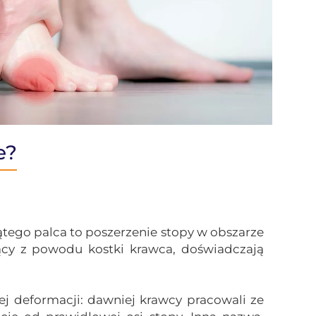
e?
iątego palca to poszerzenie stopy w obszarze
iący z powodu kostki krawca, doświadczają
j deformacji: dawniej krawcy pracowali ze