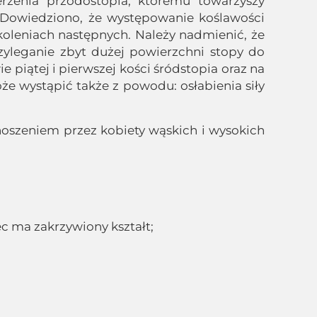
zenia przodostopia, któremu towarzyszy
 Dowiedziono, że występowanie koślawości
leniach następnych. Należy nadmienić, że
zyleganie zbyt dużej powierzchni stopy do
 piątej i pierwszej kości śródstopia oraz na
że wystąpić także z powodu: osłabienia siły
 noszeniem przez kobiety wąskich i wysokich
ec ma zakrzywiony kształt;