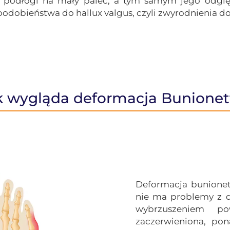
podłogi na mały palec, a tym samym jego odgięc
o podobieństwa do hallux
valgus
, czyli zwyrodnienia d
k wygląda deformacja Bunionet
Deformacja
bunione
nie ma problemy z d
wybrzuszeniem p
zaczerwieniona, pon