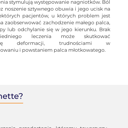
żenia stymulują występowanie nagniotków. Ból
z noszenie sztywnego obuwia i jego ucisk na
ektórych pacjentów, u których problem jest
a zaobserwować zachodzenie małego palca,
py lub odchylanie się w jego kierunku. Brak
iedniego leczenia może skutkować
się deformacji, trudnościami w
owaniu i powstaniem palca
młotkowatego
.
nette?