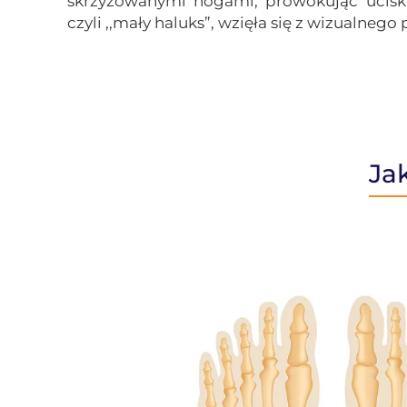
skrzyżowanymi nogami, prowokując ucisk 
czyli
,,
mały haluks
”
, wzięła się z wizualneg
Ja