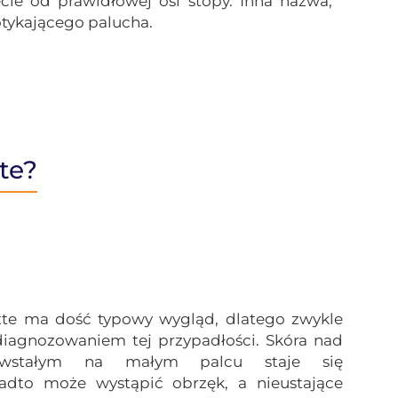
ie od prawidłowej osi stopy. Inna nazwa,
otykającego palucha.
te?
tte
ma dość typowy wygląd, dlatego zwykle
iagnozowaniem tej przypadłości. Skóra nad
owstałym na małym palcu staje się
adto może wystąpić obrzęk, a nieustające