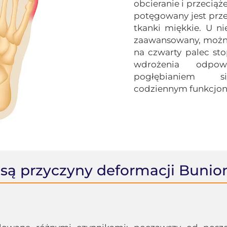
obcieranie i przecią
potęgowany jest prze
tkanki miękkie. U ni
zaawansowany, możn
na czwarty palec sto
wdrożenia odpow
pogłębianiem 
codziennym funkcjon
 są przyczyny deformacji Bunio