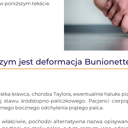
w poniższym tekście.
zym jest deformacja Bunionett
kostka krawca, choroba Taylora, ewentualnie haluks p
iej stawu
śródstopno-paliczkowego
. Pacjenci cierp
nego bocznego odchylenia piątego palca.
łaściwie, pochodzi alternatywna nazwa opisywane