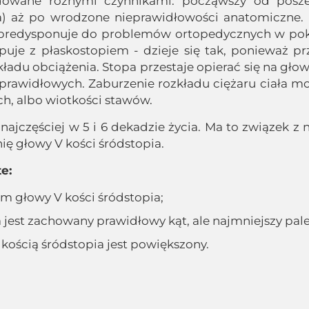
wane różnymi czynnikami: począwszy od poszer
na) aż po wrodzone nieprawidłowości anatomiczne.
predysponuje do problemów ortopedycznych w poko
uje z płaskostopiem - dzieje się tak, ponieważ pr
u obciążenia. Stopa przestaje opierać się na głowie
prawidłowych. Zaburzenie rozkładu ciężaru ciała mo
h, albo wiotkości stawów.
 najczęściej w 5 i 6 dekadzie życia. Ma to związek z
ię głowy V kości śródstopia.
e:
em głowy V kości śródstopia;
a jest zachowany prawidłowy kąt, ale najmniejszy pal
V kością śródstopia jest powiększony.