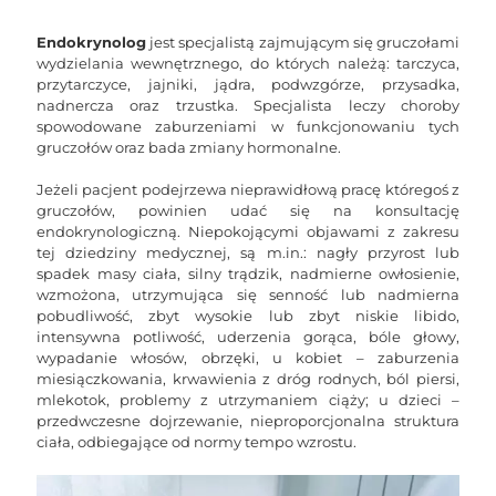
Endokrynolog
jest specjalistą zajmującym się gruczołami
wydzielania wewnętrznego, do których należą: tarczyca,
przytarczyce, jajniki, jądra, podwzgórze, przysadka,
nadnercza oraz trzustka. Specjalista leczy choroby
spowodowane zaburzeniami w funkcjonowaniu tych
gruczołów oraz bada zmiany hormonalne.
Jeżeli pacjent podejrzewa nieprawidłową pracę któregoś z
gruczołów, powinien udać się na konsultację
endokrynologiczną. Niepokojącymi objawami z zakresu
tej dziedziny medycznej, są m.in.: nagły przyrost lub
spadek masy ciała, silny trądzik, nadmierne owłosienie,
wzmożona, utrzymująca się senność lub nadmierna
pobudliwość, zbyt wysokie lub zbyt niskie libido,
intensywna potliwość, uderzenia gorąca, bóle głowy,
wypadanie włosów, obrzęki, u kobiet – zaburzenia
miesiączkowania, krwawienia z dróg rodnych, ból piersi,
mlekotok, problemy z utrzymaniem ciąży; u dzieci –
przedwczesne dojrzewanie, nieproporcjonalna struktura
ciała, odbiegające od normy tempo wzrostu.