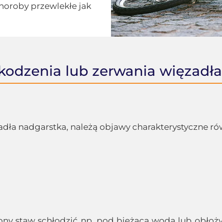
horoby przewlekłe jak
odzenia lub zerwania więzadł
ła nadgarstka, należą objawy charakterystyczne równ
ony staw schłodzić np. pod bieżącą wodą lub obłoży