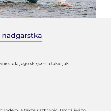
a nadgarstka
ież dla jego skręcenia takie jak:
ć lodem, a także usztywnić. Umożliwi to