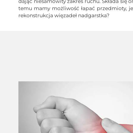
dając niesamowity zakres ruchu. Składa się o
temu mamy możliwość łapać przedmioty, jeżd
rekonstrukcja więzadeł nadgarstka?