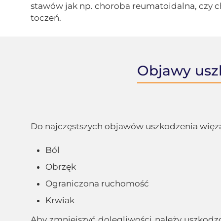
stawów jak np. choroba reumatoidalna, czy c
toczeń.
Objawy uszk
Do najczęstszych objawów uszkodzenia więzad
Ból
Obrzęk
Ograniczona ruchomość
Krwiak
Aby zmniejszyć dolegliwości należy uszkodz