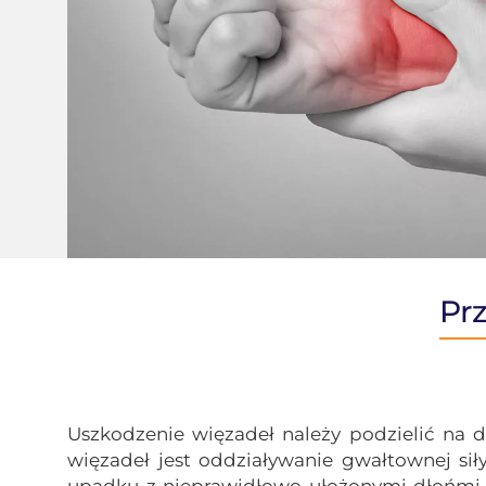
Pr
Uszkodzenie więzadeł należy podzielić na d
więzadeł jest oddziaływanie gwałtownej sił
upadku z nieprawidłowo ułożonymi dłońmi lu