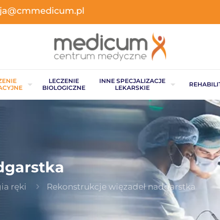
acja@cmmedicum.pl
ZENIE
LECZENIE
INNE SPECJALIZACJE
REHABILI
ACYJNE
BIOLOGICZNE
LEKARSKIE
dgarstka
ia ręki
Rekonstrukcje więzadeł nadgarstka