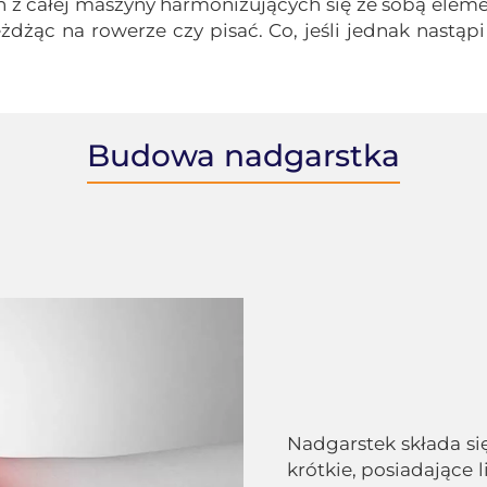
n z całej maszyny harmonizujących się ze sobą elemen
żąc na rowerze czy pisać. Co, jeśli jednak nastąp
Budowa nadgarstka
Nadgarstek składa się
krótkie, posiadające 