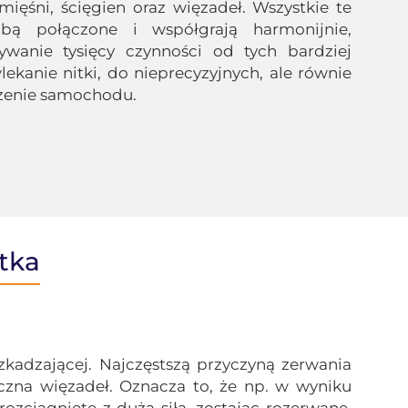
ięśni, ścięgien oraz więzadeł. Wszystkie te
bą połączone i współgrają harmonijnie,
wanie tysięcy czynności od tych bardziej
lekanie nitki, do nieprecyzyjnych, ale równie
zenie samochodu.
tka
zkadzającej. Najczęstszą przyczyną zerwania
iczna więzadeł. Oznacza to, że np. w wyniku
zciągnięte z dużą siłą, zostając rozerwane,