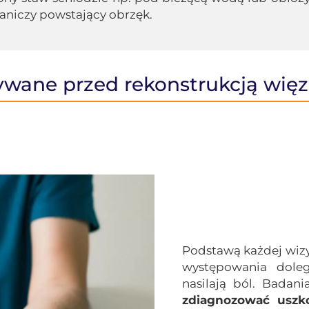
aniczy powstający obrzęk.
wane przed rekonstrukcją więz
Podstawą każdej wizyt
występowania dolegl
nasilają ból. Badan
zdiagnozować uszk