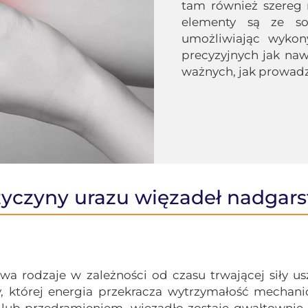
tam również szereg m
elementy są ze so
umożliwiając wykony
precyzyjnych jak naw
ważnych, jak prowad
zyczyny urazu więzadeł nadgars
wa rodzaje w zależności od czasu trwającej siły us
y, której energia przekracza wytrzymałość mechan
b przedramieniem, więzadło zostaje gwałtownie ro