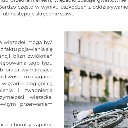
. Bardzo często w wyniku uszkodzeń z oddziaływani
 lub następuje skręcenie stawu.
a więzadeł mogą być
 faktu pojawiania się
ncji blizn zwłóknień
tępowania tego typu
lub praca wymagająca
ożliwości rozciągania
 więzadeł pogłębiają
nienia i zwapnienia
ymałości więzadła,
kowitym przerwaniem
ież choroby zapalne