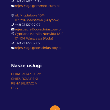
+48 22 487 53 83
rejestracja@cmmedicum.pl
ul. Migdałowa 10/4
02-796 Warszawa (Ursynów)
+48 22 127 07 07
rejestracja@poradniastopy.pl
Cypriana Kamila Norwida 1/U2
01-104 Warszawa (Wola)
+48 22 127 07 07
rejestracja@poradniastopy.pl
Nasze usługi
CHIRURGIA STOPY
CHIRURGIA RĘKI
REHABILITACJA
USG