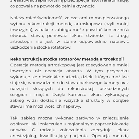
zrealizować zaplanowaną przez specjalistów rehabilitację,
co pozwala na powrót do pełni aktywności.
Należy mieć świadomość, że czasami mimo pierwotnego
wyboru rekonstrukcji metodą artroskopową (czyli mniej
inwazyjną), w trakcie zabiegu może powstać konieczność
otwarcia stawu, ponieważ lekarz stwierdzi, że drogą
artroskopii nie jest w stanie odpowiednio naprawić
uszkodzenia stożka rotatorów.
Rekonstrukcja stożka rotatorów metodą artroskopii
Operacja metodą artroskopową jest zdecydowanie mniej
inwazyjna niż operacja otwarta. W tym przypadku
wykonuje się niewielkie nacięcia, dzięki którym możliwe
staje się wprowadzenie do stawu barkowego kamery oraz
narzędzi służących do rekonstrukcji uszkodzonych
ścięgien i mięśni. Dzięki kamerze lekarz wykonujący
zabieg widzi dokładnie wszystkie struktury w obrębie
stawu i ma możliwość ich naprawy.
Taki zabieg można wykonać zarówno w znieczulenie
ogólnym, jak i znieczuleniu regionalnym poprzez blokadę
nerwów. O rodzaju znieczulenia zdecyduje lekarz
anestezjolog, kwalifikujący pacjenta. Operacja metodą