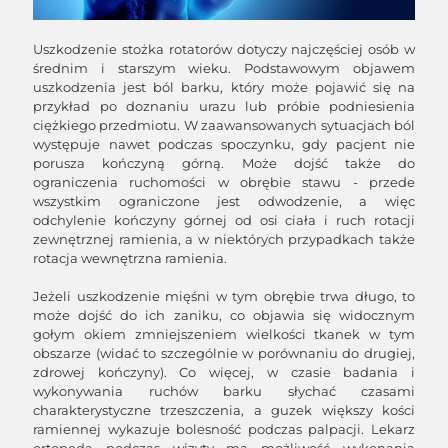
Uszkodzenie stożka rotatorów dotyczy najczęściej osób w
średnim i starszym wieku. Podstawowym objawem
uszkodzenia jest ból barku, który może pojawić się na
przykład po doznaniu urazu lub próbie podniesienia
ciężkiego przedmiotu. W zaawansowanych sytuacjach ból
występuje nawet podczas spoczynku, gdy pacjent nie
porusza kończyną górną. Może dojść także do
ograniczenia ruchomości w obrębie stawu - przede
wszystkim ograniczone jest odwodzenie, a więc
odchylenie kończyny górnej od osi ciała i ruch rotacji
zewnętrznej ramienia, a w niektórych przypadkach także
rotacja wewnętrzna ramienia.
Jeżeli uszkodzenie mięśni w tym obrębie trwa długo, to
może dojść do ich zaniku, co objawia się widocznym
gołym okiem zmniejszeniem wielkości tkanek w tym
obszarze (widać to szczególnie w porównaniu do drugiej,
zdrowej kończyny). Co więcej, w czasie badania i
wykonywania ruchów barku słychać czasami
charakterystyczne trzeszczenia, a guzek większy kości
ramiennej wykazuje bolesność podczas palpacji. Lekarz