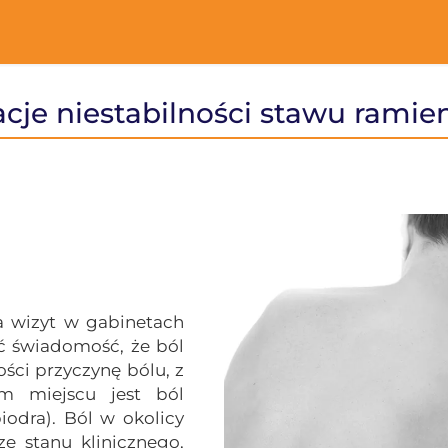
cje niestabilności stawu rami
a wizyt w gabinetach
eć świadomość, że ból
ści przyczynę bólu, z
ym miejscu jest ból
iodra). Ból w okolicy
e stanu klinicznego,