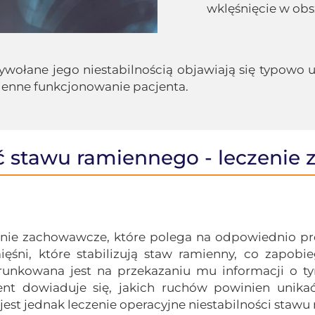
wklęśnięcie w obsz
łane jego niestabilnością objawiają się typowo u
ienne funkcjonowanie pacjenta.
ć stawu ramiennego - leczeni
nie zachowawcze, które polega na odpowiednio prowa
ięśni, które stabilizują staw ramienny, co zapo
ierunkowana jest na przekazaniu mu informacji o 
ent dowiaduje się, jakich ruchów powinien unika
est jednak leczenie operacyjne niestabilności stawu