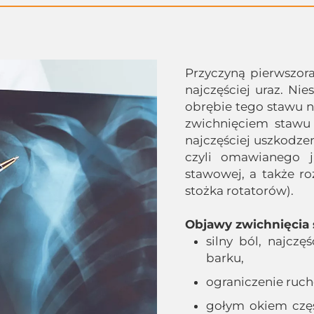
Przyczyną pierwszor
najczęściej uraz. Ni
obrębie tego stawu 
zwichnięciem stawu 
najczęściej uszkodze
czyli omawianego j
stawowej, a także ro
stożka rotatorów).
Objawy zwichnięcia 
silny ból, najczę
barku,
ograniczenie ruc
gołym okiem czę