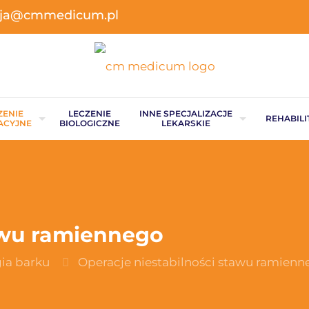
acja@cmmedicum.pl
ZENIE
LECZENIE
INNE SPECJALIZACJE
REHABILI
ACYJNE
BIOLOGICZNE
LEKARSKIE
tawu ramiennego
gia barku
Operacje niestabilności stawu ramienn