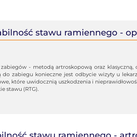
abilność stawu ramiennego - op
zabiegów - metodą artroskopową oraz klasyczną, 
 do zabiegu konieczne jest odbycie wizyty u lekarz
we, które uwidocznią uszkodzenia i nieprawidłowoś
ie stawu (RTG).
bilność stawu ramiennego - artr