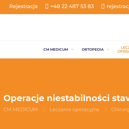
Rejestracja
+48 22 487 53 83
rejestr
LEC
CM MEDICUM
ORTOPEDIA
OPER
Operacje niestabilności s
CM MEDICUM
Leczenie operacyjne
Chirur