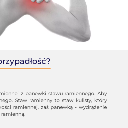
przypadłość?
amiennej z panewki stawu ramiennego. Aby
ego. Staw ramienny to staw kulisty, który
kości ramiennej, zaś panewką - wydrążenie
ą ramienną.