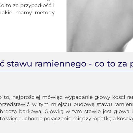
o to za przypadłość i
? Jakie mamy metody
ść stawu ramiennego - co to za 
o to, najprościej mówiąc wypadanie głowy kości r
o przedstawić w tym miejscu budowę stawu ramienn
bręczą barkową. Główką w tym stawie jest głowa 
t to więc ruchome połączenie między łopatką a kości