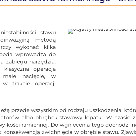
iestabilności stawu
oinwazyjną metodą
arczy wykonać kilka
rtopeda wprowadza do
a zabiegu narzędzia.
 klasyczna operacja
 małe nacięcie, w
w trakcie operacji
żą przede wszystkim od rodzaju uszkodzenia, które
tatorów albo obrąbek stawowy łopatki. W czasie z
wy kości ramiennej. Do wgniecenia tego dochodzi n
st konsekwencją zwichnięcia w obrębie stawu. Zjaw