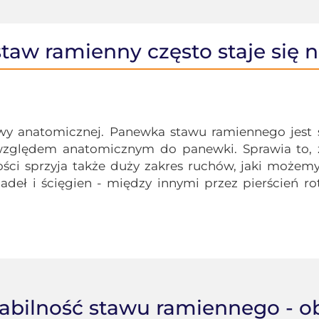
taw ramienny często staje się n
y anatomicznej. Panewka stawu ramiennego jest s
zględem anatomicznym do panewki. Sprawia to, ż
ości sprzyja także duży zakres ruchów, jaki może
zadeł i ścięgien - między innymi przez pierścień ro
tabilność stawu ramiennego - o