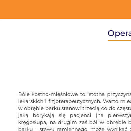
Opera
Bóle kostno-mięśniowe to istotna przyczyn
lekarskich i fizjoterapeutycznych. Warto mi
w obrębie barku stanowi trzecią co do często
jaką borykają się pacjenci (na pierwsz
kręgosłupa, na drugim zaś ból w obrębie b
barku i stawu ramiennego może wynikać z