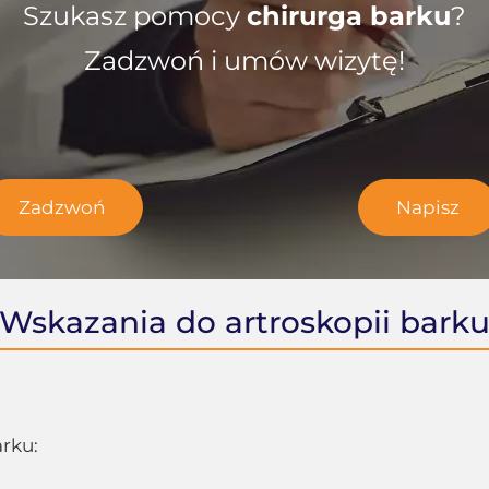
Szukasz pomocy
chirurga barku
?
Zadzwoń i umów wizytę!
Zadzwoń
Napisz
Wskazania do artroskopii bark
arku: