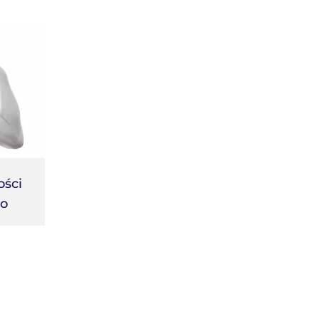
ości
o