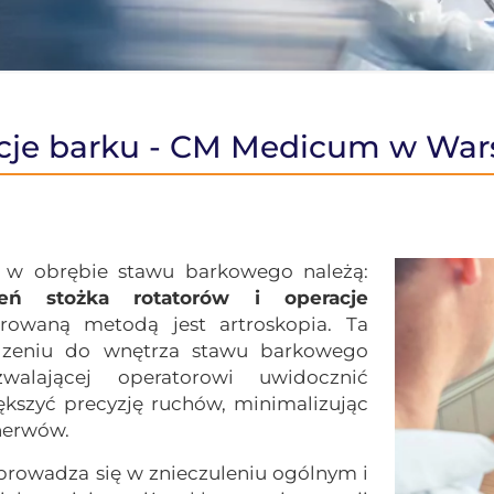
cje barku - CM Medicum w War
 w obrębie stawu barkowego należą:
zeń stożka rotatorów i operacje
erowaną metodą jest artroskopia. Ta
dzeniu do wnętrza stawu barkowego
alającej operatorowi uwidocznić
kszyć precyzję ruchów, minimalizując
nerwów.
prowadza się w znieczuleniu ogólnym i