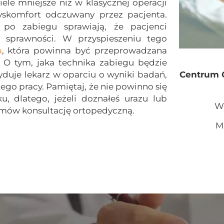
le mniejsze niż w klasycznej operacji
dyskomfort odczuwany przez pacjenta.
j po zabiegu sprawiają, że pacjenci
 sprawności. W przyspieszeniu tego
a
, która powinna być przeprowadzana
. O tym, jaka technika zabiegu będzie
yduje lekarz w oparciu o wyniki badań,
Centrum 
ego pracy. Pamiętaj, że nie powinno się
, dlatego, jeżeli doznałeś urazu lub
Wy
umów konsultację ortopedyczną.
M