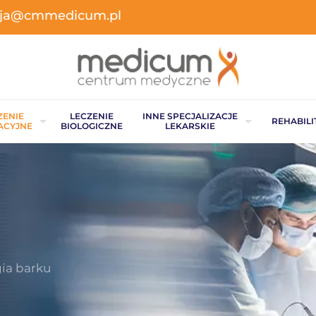
acja@cmmedicum.pl
ZENIE
LECZENIE
INNE SPECJALIZACJE
REHABILI
ACYJNE
BIOLOGICZNE
LEKARSKIE
gia barku