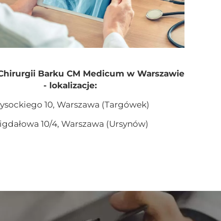
Chirurgii Barku CM Medicum w Warszawie
- lokalizacje:
sockiego 10, Warszawa (Targówek)
igdałowa 10/4, Warszawa (Ursynów)