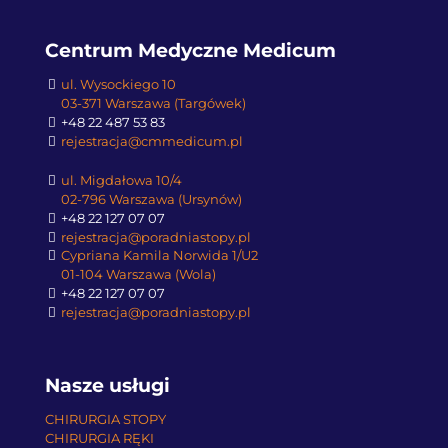
Centrum Medyczne Medicum
ul. Wysockiego 10
03-371 Warszawa (Targówek)
+48 22 487 53 83
rejestracja@cmmedicum.pl
ul. Migdałowa 10/4
02-796 Warszawa (Ursynów)
+48 22 127 07 07
rejestracja@poradniastopy.pl
Cypriana Kamila Norwida 1/U2
01-104 Warszawa (Wola)
+48 22 127 07 07
rejestracja@poradniastopy.pl
Nasze usługi
CHIRURGIA STOPY
CHIRURGIA RĘKI