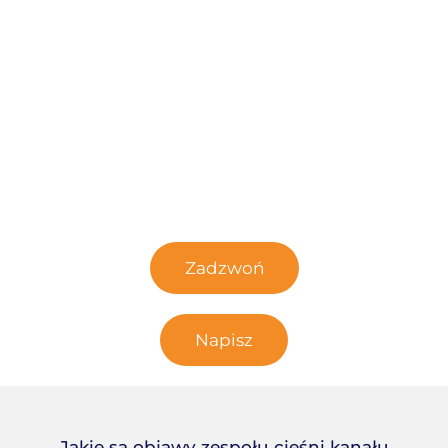
Umów wizytę u chirurga ręki w
Centrum Medycznym Medicum w
Warszawie
Zadzwoń lub napisz
Zadzwoń
Napisz
Jakie są objawy zespołu cieśni kanału