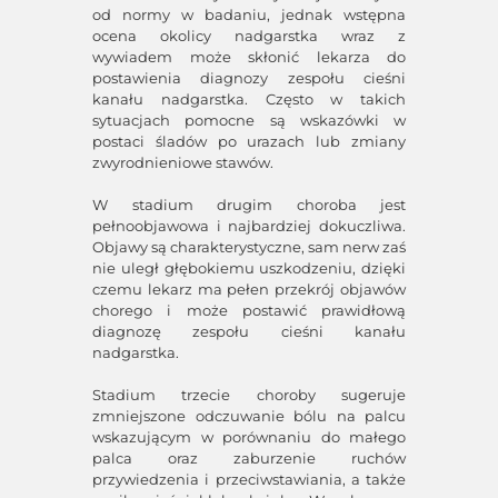
od normy w badaniu, jednak wstępna
ocena okolicy nadgarstka wraz z
wywiadem może skłonić lekarza do
postawienia diagnozy zespołu cieśni
kanału nadgarstka. Często w takich
sytuacjach pomocne są wskazówki w
postaci śladów po urazach lub zmiany
zwyrodnieniowe stawów.
W stadium drugim choroba jest
pełnoobjawowa i najbardziej dokuczliwa.
Objawy są charakterystyczne, sam nerw zaś
nie uległ głębokiemu uszkodzeniu, dzięki
czemu lekarz ma pełen przekrój objawów
chorego i może postawić prawidłową
diagnozę zespołu cieśni kanału
nadgarstka.
Stadium trzecie choroby sugeruje
zmniejszone odczuwanie bólu na palcu
wskazującym w porównaniu do małego
palca oraz zaburzenie ruchów
przywiedzenia i przeciwstawiania, a także