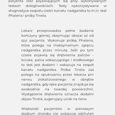
pacjenta oraz pojawiających się przy wykonywanych
testach dolegliwościach. Testy wykorzystywane w
diagnostyce zespołu cieśni kanału nadgarstka to m.in. test
Phalena i próby Tinela.
Lekarz przeprowadza pełne badanie
kończyny górnej, obejmując obszar aż od
szyi pacjenta. Wykonuje próbę Phalena,
która polega na maksymalnym zgięciu
nadgarstka przez minutę. Jeśli po tym
czasie pojawią się drętwienia palców -
kciuka, palca wskazującego i środkowego
to test jest dodatni i wskazuje na zespół
kanału nadgarstka. Próba Tinela zaś
polega na opukiwaniu przez lekarza pni
nerwu zlokalizowanego w obrębie
nadgarstka, gdy ręka pacjenta znajduje się
swobodnie na twardej powierzchni.
Wystąpienie drętwienia oznacza dodatni
objaw Tinela, sugerujący ucisk na nerw.
Większość pacjentów w pierwszym
stadium choroby nie wykazuje odchyleń