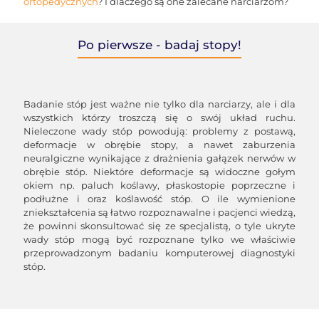
ortopedycznych
? I dlaczego są one zalecane narciarzom?
Po pierwsze - badaj stopy!
Badanie stóp jest ważne nie tylko dla narciarzy, ale i dla
wszystkich którzy troszczą się o swój układ ruchu.
Nieleczone wady stóp powodują: problemy z postawą,
deformacje w obrębie stopy, a nawet zaburzenia
neuralgiczne wynikające z drażnienia gałązek nerwów w
obrębie stóp. Niektóre deformacje są widoczne gołym
okiem np. paluch koślawy, płaskostopie poprzeczne i
podłużne i oraz koślawość stóp. O ile wymienione
zniekształcenia są łatwo rozpoznawalne i pacjenci wiedzą,
że powinni skonsultować się ze specjalistą, o tyle ukryte
wady stóp mogą być rozpoznane tylko we właściwie
przeprowadzonym badaniu komputerowej diagnostyki
stóp.