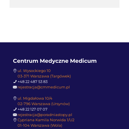
Centrum Medyczne Medicum
ul. Wysockiego 10
03-371 Warszawa (Targówek)
+48 22 487 53 83
rejestracja@cmmedicum.pl
ul. Migdałowa 10/4
02-796 Warszawa (Ursynów)
+48 22 127 07 07
rejestracja@poradniastopy.pl
Cypriana Kamila Norwida 1/U2
01-104 Warszawa (Wola)