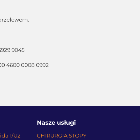
 przelewem.
6929 9045
00 4600 0008 0992
Nasze usługi
ida 1/U2
CHIRURGIA STOPY