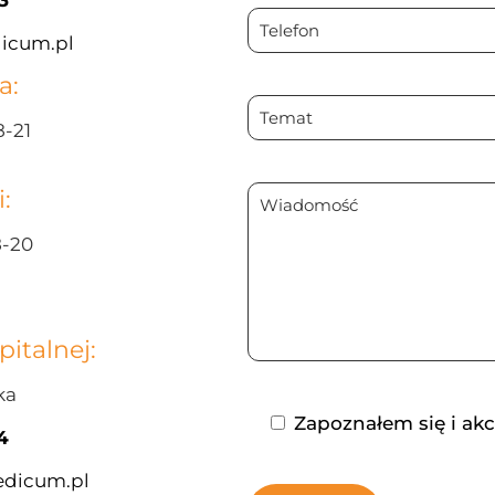
3
icum.pl
a:
8-21
:
8-20
italnej:
ka
Zapoznałem się i ak
4
dicum.pl