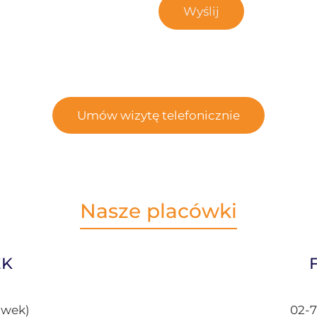
Umów wizytę telefonicznie
Nasze placówki
EK
ówek)
02-7