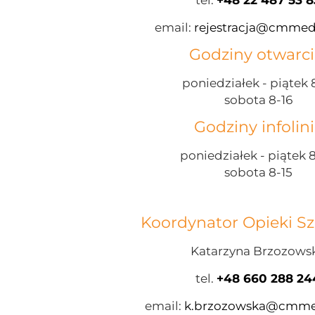
tel.
+48 22 487 53 8
email:
rejestracja@cmmed
Godziny otwarci
poniedziałek - piątek 
sobota 8-16
Godziny infolinii
poniedziałek - piątek 
sobota 8-15
Koordynator Opieki Szp
Katarzyna Brzozows
tel.
+48 660 288 24
email:
k.brzozowska@cmme