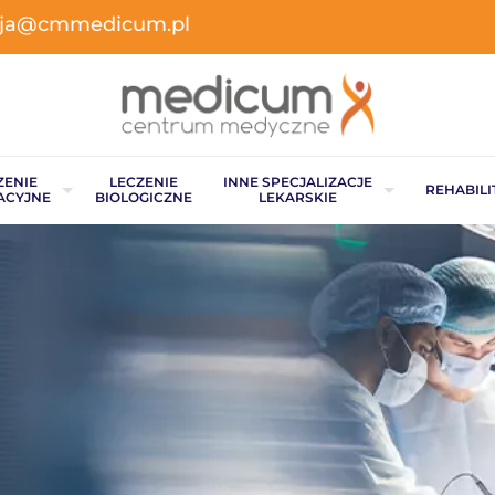
acja@cmmedicum.pl
ZENIE
LECZENIE
INNE SPECJALIZACJE
REHABILI
ACYJNE
BIOLOGICZNE
LEKARSKIE