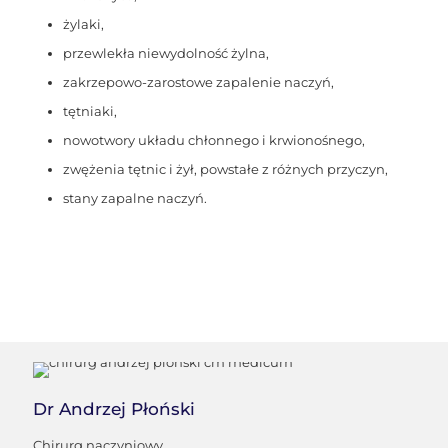
żylaki,
przewlekła niewydolność żylna,
zakrzepowo-
zarostowe
zapalenie naczyń,
tętniaki,
nowotwory układu chłonnego i krwionośnego,
zwężenia tętnic i żył, powstałe z różnych przyczyn,
stany zapalne naczyń.
Dr Andrzej Płoński
Chirurg naczyniowy