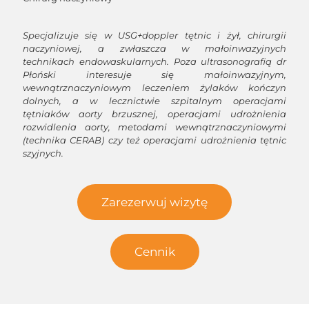
Specjalizuje się w USG+
doppler
tętnic i żył, chirurgii
naczyniowej, a zwłaszcza w małoinwazyjnych
technikach
endowaskularnych
. Poza ultrasonografią dr
Płoński interesuje się małoinwazyjnym,
wewnątrznaczyniowym leczeniem żylaków kończyn
dolnych, a w lecznictwie szpitalnym operacjami
tętniaków aorty brzusznej, operacjami udrożnienia
rozwidlenia aorty, metodami wewnątrznaczyniowymi
(technika
CERAB
) czy też operacjami udrożnienia tętnic
szyjnych.
Zarezerwuj wizytę
Cennik