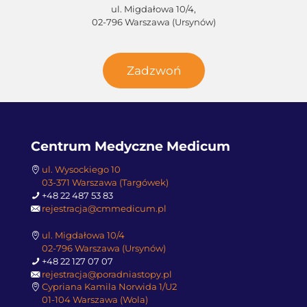
ul. Migdałowa 10/4,
02-796 Warszawa (Ursynów)
Zadzwoń
Centrum Medyczne Medicum
ul. Wysockiego 10
03-371 Warszawa (Targówek)
+48 22 487 53 83
rejestracja@cmmedicum.pl
ul. Migdałowa 10/4
02-796 Warszawa (Ursynów)
+48 22 127 07 07
rejestracja@poradniastopy.pl
Cypriana Kamila Norwida 1/U2
01-104 Warszawa (Wola)