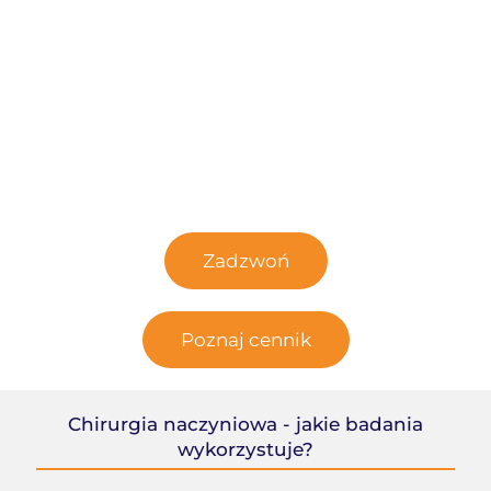
Szukasz pomocy
chirurga
naczyniowego
?
Zadzwoń i umów wizytę!
Zadzwoń
Poznaj cennik
Chirurgia naczyniowa - jakie badania
wykorzystuje?