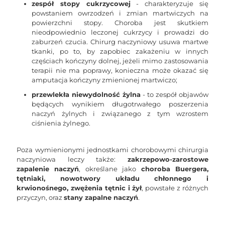
zespół stopy cukrzycowej
- charakteryzuje się
powstaniem owrzodzeń i zmian martwiczych na
powierzchni stopy. Choroba jest skutkiem
nieodpowiednio leczonej cukrzycy i prowadzi do
zaburzeń czucia. Chirurg naczyniowy usuwa martwe
tkanki, po to, by zapobiec zakażeniu w innych
częściach kończyny dolnej, jeżeli mimo zastosowania
terapii nie ma poprawy, konieczna może okazać się
amputacja kończyny zmienionej martwiczo;
przewlekła niewydolność żylna
- to zespół objawów
będących wynikiem długotrwałego poszerzenia
naczyń żylnych i związanego z tym wzrostem
ciśnienia żylnego.
Poza wymienionymi jednostkami chorobowymi chirurgia
naczyniowa leczy także:
zakrzepowo-zarostowe
zapalenie naczyń
, określane jako
choroba Buergera,
tętniaki, nowotwory układu chłonnego i
krwionośnego, zwężenia tętnic i żył
, powstałe z różnych
przyczyn, oraz
stany zapalne naczyń
.