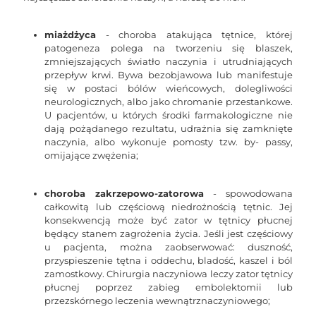
miażdżyca
- choroba atakująca tętnice, której
patogeneza polega na tworzeniu się blaszek,
zmniejszających światło naczynia i utrudniających
przepływ krwi. Bywa bezobjawowa lub manifestuje
się w postaci bólów wieńcowych, dolegliwości
neurologicznych, albo jako chromanie przestankowe.
U pacjentów, u których środki farmakologiczne nie
dają pożądanego rezultatu, udrażnia się zamknięte
naczynia, albo wykonuje pomosty tzw. by- passy,
omijające zwężenia;
choroba zakrzepowo-zatorowa
- spowodowana
całkowitą lub częściową niedrożnością tętnic. Jej
konsekwencją może być zator w tętnicy płucnej
będący stanem zagrożenia życia. Jeśli jest częściowy
u pacjenta, można zaobserwować: duszność,
przyspieszenie tętna i oddechu, bladość, kaszel i ból
zamostkowy. Chirurgia naczyniowa leczy zator tętnicy
płucnej poprzez zabieg embolektomii lub
przezskórnego leczenia wewnątrznaczyniowego;