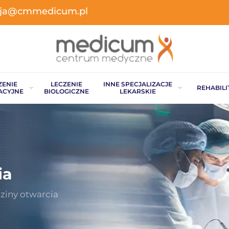
acja@cmmedicum.pl
ZENIE
LECZENIE
INNE SPECJALIZACJE
REHABILI
ACYJNE
BIOLOGICZNE
LEKARSKIE
ia
ziny otwarcia