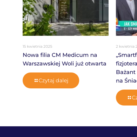
15 kwietnia 2025
2 kwietnia 
Nowa filia CM Medicum na
„Smartf
Warszawskiej Woli już otwarta
fizjote
Bażant 
Czytaj dalej
na Śnia
Cz