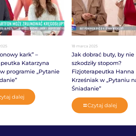
2025
18 marca 2025
onowy kark” –
Jak dobrać buty, by nie
rapeutka Katarzyna
szkodziły stopom?
w programie „Pytanie
Fizjoterapeutka Hanna
danie”
Krześniak w „Pytaniu n
Śniadanie”
ytaj dalej
Czytaj dalej