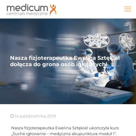
Nasza fizjoterapeutka Ewelina Sztękiel
dołącza do grona osób igłujących!
14 października 2019
Nasza fizjoterapeutka Ewelina Sztękiel ukończyła kurs
„Suche igłowanie – medyczna akupunktura moduł I”.