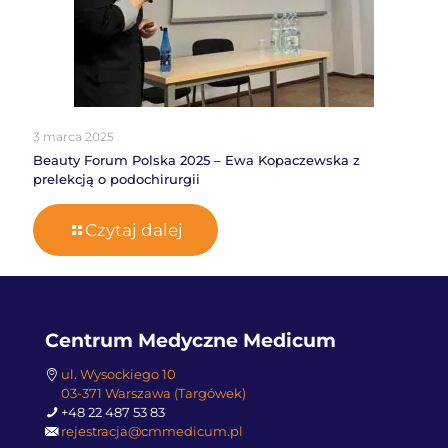
3 marca 2025
Beauty Forum Polska 2025 – Ewa Kopaczewska z
prelekcją o podochirurgii
Czytaj dalej
Centrum Medyczne Medicum
ul. Wysockiego 10
03-371 Warszawa (Targówek)
+48 22 487 53 83
rejestracja@cmmedicum.pl