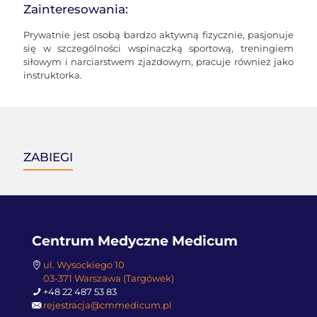
Zainteresowania:
Prywatnie jest osobą bardzo aktywną fizycznie, pasjonuje
się w szczególności wspinaczką sportową, treningiem
siłowym i narciarstwem zjazdowym, pracuje również jako
instruktorka.
ZABIEGI
Centrum Medyczne Medicum
ul. Wysockiego 10
03-371 Warszawa (Targówek)
+48 22 487 53 83
rejestracja@cmmedicum.pl