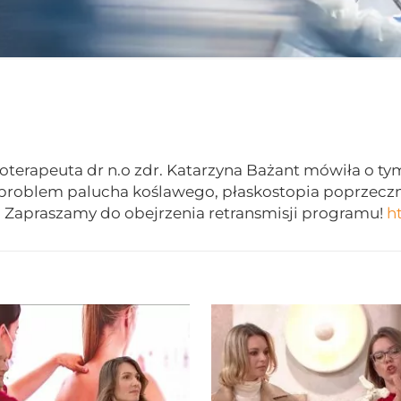
terapeuta dr n.o zdr. Katarzyna Bażant mówiła o tym,
n. problem palucha koślawego, płaskostopia poprzecz
p? Zapraszamy do obejrzenia retransmisji programu!
h