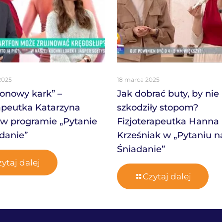
2025
18 marca 2025
onowy kark” –
Jak dobrać buty, by nie
rapeutka Katarzyna
szkodziły stopom?
w programie „Pytanie
Fizjoterapeutka Hanna
danie”
Krześniak w „Pytaniu n
Śniadanie”
ytaj dalej
Czytaj dalej