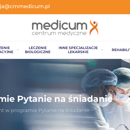
acja@cmmedicum.pl
ZENIE
LECZENIE
INNE SPECJALIZACJE
REHABILI
ACYJNE
BIOLOGICZNE
LEKARSKIE
mie Pytanie na śniadanie
nt w programie Pytanie na śniadanie