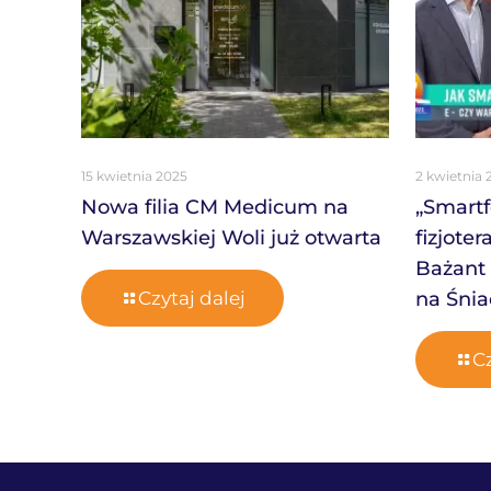
15 kwietnia 2025
2 kwietnia 
Nowa filia CM Medicum na
„Smartf
Warszawskiej Woli już otwarta
fizjote
Bażant 
Czytaj dalej
na Śnia
Cz