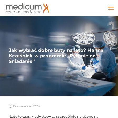
Jak wybrać dobre buty na lato? Hanna
Krześniak w programie „Pytanie na
Śniadanie”
17 czerwca 2024
Lato to czas, kiedy stopy są szczególnie narażone na