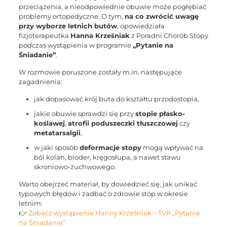
przeciążenia, a nieodpowiednie obuwie może pogłębiać
problemy ortopedyczne. O tym,
na co zwrócić uwagę
przy wyborze letnich butów
, opowiedziała
fizjoterapeutka
Hanna Krześniak
z Poradni Chorób Stopy
podczas wystąpienia w programie
„Pytanie na
Śniadanie”
.
W rozmowie poruszone zostały m.in. następujące
zagadnienia:
jak dopasować krój buta do kształtu przodostopia,
jakie obuwie sprawdzi się przy
stopie płasko-
koślawej
,
atrofii poduszeczki tłuszczowej
czy
metatarsalgii
,
w jaki sposób
deformacje stopy
mogą wpływać na
ból kolan, bioder, kręgosłupa, a nawet stawu
skroniowo-żuchwowego.
Warto obejrzeć materiał, by dowiedzieć się, jak unikać
typowych błędów i zadbać o zdrowie stóp w okresie
letnim:
👉
Zobacz wystąpienie Hanny Krześniak – TVP „Pytanie
na Śniadanie”