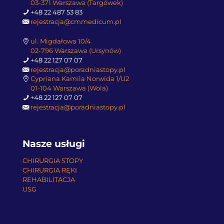
03-371 Warszawa (Targówek)
+48 22 487 53 83
rejestracja@cmmedicum.pl
ul. Migdałowa 10/4
02-796 Warszawa (Ursynów)
+48 22 127 07 07
rejestracja@poradniastopy.pl
Cypriana Kamila Norwida 1/U2
01-104 Warszawa (Wola)
+48 22 127 07 07
rejestracja@poradniastopy.pl
Nasze usługi
CHIRURGIA STOPY
CHIRURGIA RĘKI
REHABILITACJA
USG