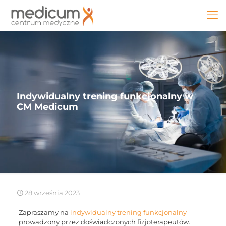
Indywidualny trening funkcjonalny w
CM Medicum
28 września 2023
Zapraszamy na
indywidualny trening funkcjonalny
prowadzony przez doświadczonych fizjoterapeutów.