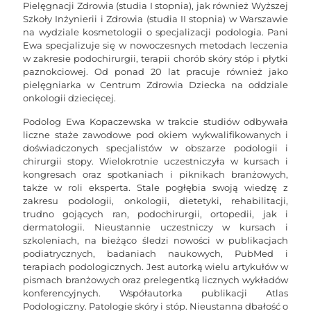
Pielęgnacji Zdrowia (studia I stopnia), jak również Wyższej
Szkoły Inżynierii i Zdrowia (studia II stopnia) w Warszawie
na wydziale kosmetologii o specjalizacji podologia. Pani
Ewa specjalizuje się w nowoczesnych metodach leczenia
w zakresie podochirurgii, terapii chorób skóry stóp i płytki
paznokciowej. Od ponad 20 lat pracuje również jako
pielęgniarka w Centrum Zdrowia Dziecka na oddziale
onkologii dziecięcej.
Podolog Ewa Kopaczewska w trakcie studiów odbywała
liczne staże zawodowe pod okiem wykwalifikowanych i
doświadczonych specjalistów w obszarze podologii i
chirurgii stopy. Wielokrotnie uczestniczyła w kursach i
kongresach oraz spotkaniach i piknikach branżowych,
także w roli eksperta. Stale pogłębia swoją wiedzę z
zakresu podologii, onkologii, dietetyki, rehabilitacji,
trudno gojących ran, podochirurgii, ortopedii, jak i
dermatologii. Nieustannie uczestniczy w kursach i
szkoleniach, na bieżąco śledzi nowości w publikacjach
podiatrycznych, badaniach naukowych, PubMed i
terapiach podologicznych. Jest autorką wielu artykułów w
pismach branżowych oraz prelegentką licznych wykładów
konferencyjnych. Współautorka publikacji Atlas
Podologiczny. Patologie skóry i stóp. Nieustanna dbałość o