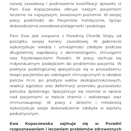
rozwój zawodowy i podnoszenie kwalifikacji sprawiło, iż
Pani Ewa Kopaczewska oferuje naszym pacjentom
leczenie na najwyższym, światowym poziomie. W swojej
pracy podchodzi do Pacjentów holistycznie, łącząc
doświadczenie zawodowe pielęgniarki i podologa.
Pani Ewa jest związana z Poradnią Chorób Stopy od
początku swojej kariery zawodowej. W gabinecie
wykorzystuje wiedzę i umiejętności zdobyte podczas
długoletniej współpracy z dermatologami, chirurgami
oraz fizjoterapeutami Poradni. W pracy cechuje się
indywidualnym podejściem do problemów pacjenta. W
praktyce podologicznej specjalizuje się w prowadzeniu
terapii pacjentów po zabiegach chirurgicznych w obrębie
palców m.in. po plastyce wałów okołopaznokciowych,
resekcji egzostoz oraz deformacji przerostu guzowatości
paliczka dystalnego. Specjalizuje się również w opiece
nad pacjentami w trakcie chemio i radioterapii oraz
immunosupresji. W pracy z dziećmi i młodzieżą
wykorzystuje swoje doświadczenie zdobyte w szpitalu
pediatrycznym.
Ewa Kopaczewska zajmuje się w Poradni
rozpoznawaniem i leczeniem problemów zdrowotnych