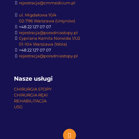
rejestracja@cmmedicum.pl
ul. Migdałowa 10/4
02-796 Warszawa (Ursynów)
+48 22 127 07 07
rejestracja@poradniastopy.pl
Cypriana Kamila Norwida 1/U2
01-104 Warszawa (Wola)
+48 22 127 07 07
rejestracja@poradniastopy.pl
Nasze usługi
CHIRURGIA STOPY
CHIRURGIA RĘKI
REHABILITACJA
USG