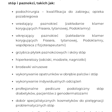
stóp i paznokci, takich jak:
podochirurgia – kwalifikacja do zabiegu; opieka
pozabiegowa
wrastający paznokieć (zakładanie klamer
korygujących Frasera, tytanowej, Podoklamry)
wkręcający paznokieć (zakładanie klamer
korygujących Frasera, tytanowej, Podoklamry,
współpraca z fizjoterapeutami)
grzybica płytek paznokciowych i skóry stóp
hiperkeratozy (odciski, modzele, nagniotki)
brodawki wirusowe
wykonywanie opatrunków w obrębie palców i stóp
wykonywanie indywidualnych odciążeń
profesjonalne pedicure podologiczny stóp
diabetyków, pacjentów z genodermatozami
dobór specjalistycznych kosmetyków do pielęgnacji
problematycznych stóp