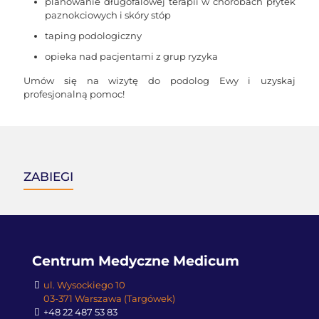
planowanie długofalowej terapii w chorobach płytek
paznokciowych i skóry stóp
taping podologiczny
opieka nad pacjentami z grup ryzyka
Umów się na wizytę do podolog Ewy i uzyskaj
profesjonalną pomoc!
ZABIEGI
Centrum Medyczne Medicum
ul. Wysockiego 10
03-371 Warszawa (Targówek)
+48 22 487 53 83