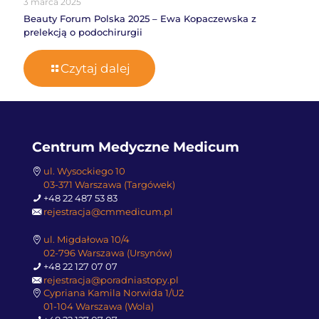
3 marca 2025
Beauty Forum Polska 2025 – Ewa Kopaczewska z
prelekcją o podochirurgii
Czytaj dalej
Centrum Medyczne Medicum
ul. Wysockiego 10
03-371 Warszawa (Targówek)
+48 22 487 53 83
rejestracja@cmmedicum.pl
ul. Migdałowa 10/4
02-796 Warszawa (Ursynów)
+48 22 127 07 07
rejestracja@poradniastopy.pl
Cypriana Kamila Norwida 1/U2
01-104 Warszawa (Wola)