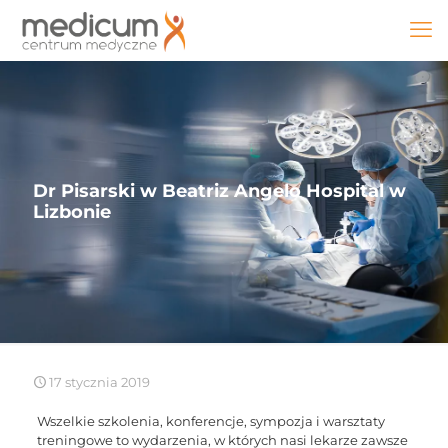
Dr Pisarski w Beatriz Angelo Hospital w
Lizbonie
17 stycznia 2019
Wszelkie szkolenia, konferencje, sympozja i warsztaty
treningowe to wydarzenia, w których nasi lekarze zawsze